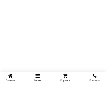
Главная
Меню
Корзина
Контакты
KROVATI-KRASNODAR.RU