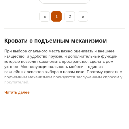
«
1
2
»
Кровати с подъемным механизмом
При выборе спального места важно оценивать и внешнее
изящество, и удобство пружин, и дополнительные функции,
которые позволят сэкономить пространство, сделать дом
уютнее. Многофункциональность мебели – один из
важнейших аспектов выбора в новом веке. Поэтому кровати с
подъемным механизмом пользуются заслуженным спросом у
покупателей.
Кровать с ПМ превратит ваше спальное ложе в удобную
Читать далее
мультисистему не только для сна, но и для складирования
белья, одежды и других вещей. Более дешевые
подъемные механизмы приводятся в действие вручную, т.е. с
приложением физических усилий. Витые пружины механизма
стоят больше, поднимаются легче. Последний «писк» -
газовый лифт; поднять кровать для доступа к коробу сможет
даже ребенок.