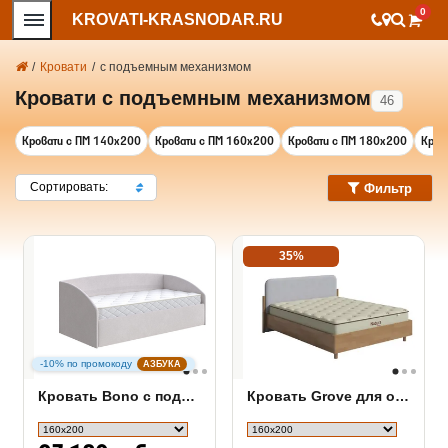
0
KROVATI-KRASNODAR.RU
/
Кровати
/
с подъемным механизмом
Кровати с подъемным механизмом
46
Кровати с ПМ 140х200
Кровати с ПМ 160х200
Кровати с ПМ 180х200
Кров
Сортировать:
Фильтр
35%
-10% по промокоду
АЗБУКА
Кровать Bono с подъемным механизмом
Кровать Grove для основания ПМ