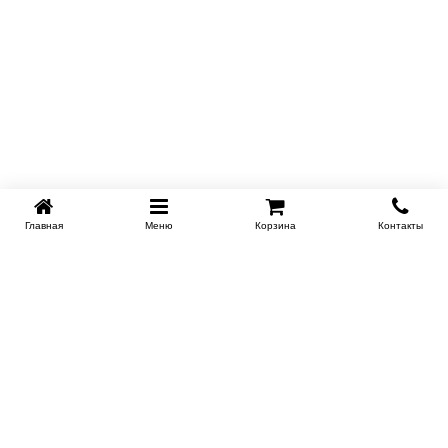
Главная
Меню
Корзина
Контакты
KROVATI-KRASNODAR.RU
8-800-505-18-92
8-800
Работаем 09.00 : 21.00