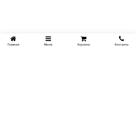
Главная
Меню
Корзина
Контакты
KROVATI-KRASNODAR.RU
8-800-505-18-92
8-800
Работаем 09.00 : 21.00
Заказать обратный звонок
ИНФОРМАЦИЯ