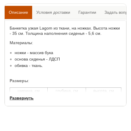
Описание
Условия доставки
Гарантии
Задать вопро
Банкетка узкая Lagom из ткани, на ножках. Высота ножки
- 35 см. Толщина наполнения сиденья - 5,6 см.
Материалы:
ножки - массив бука
основа сиденья - ЛДСП
обивка - ткань.
Размеры
:
ширина, см
глубина, см
высота, см
50
40
42
Развернуть
Гарантия:
1,5 года.
Срок службы:
7 лет.