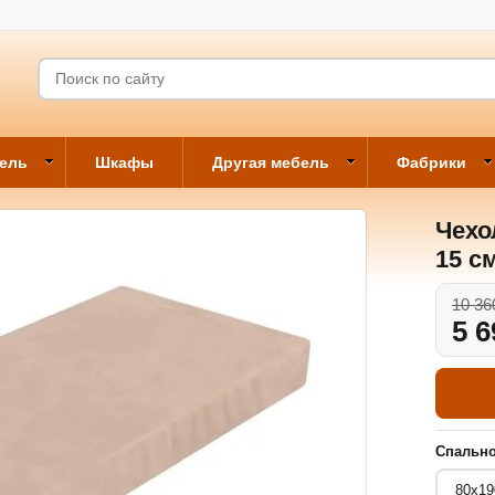
бель
Шкафы
Другая мебель
Фабрики
Чехо
15 с
10 36
5 6
Спально