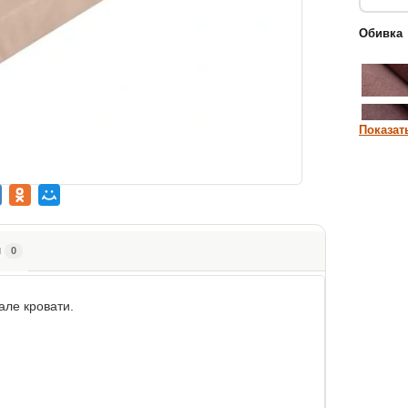
Обивка
Показат
ы
0
але кровати.