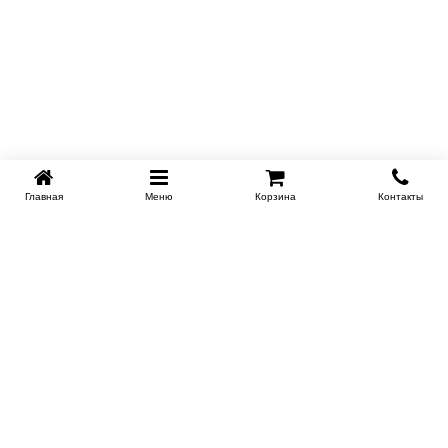
Главная
Меню
Корзина
Контакты
KROVATI-KRASNODAR.RU
8-800-505-18-92
8-800
Работаем 09.00 : 21.00
Заказать обратный звонок