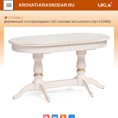
0
KROVATI-KRASNODAR.RU
/
Столы
/
Деревянный стол Красидиано 150 слоновая кость/золото (Арт.515966)