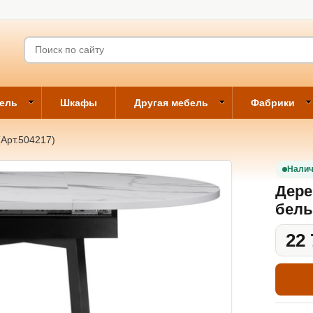
бель
Шкафы
Другая мебель
Фабрики
Арт.504217)
Налич
Дере
белы
22 