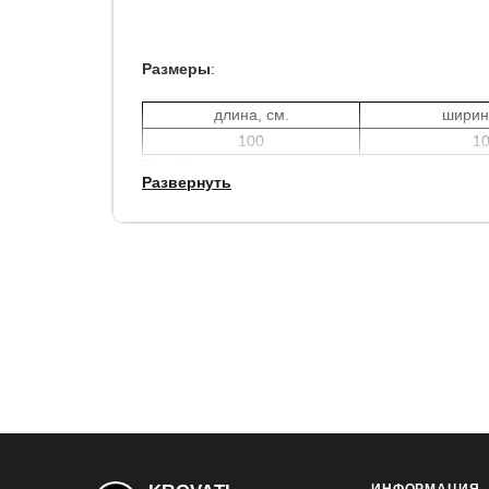
Размеры
:
длина, см.
ширин
100
1
Вес: 36 кг.
Развернуть
Материалы:
Каркас: металл
Ножки: металл
Столешница: ЛДСП
Цвет:
Каркас: черный
Ножки: черный
Столешница: белый