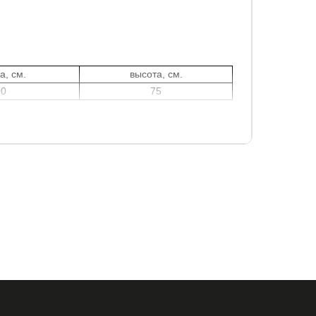
а, см.
высота, см.
00
75