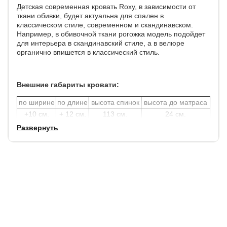
Детская современная кровать Roxy, в зависимости от
ткани обивки, будет актуальна для спален в
классическом стиле, современном и скандинавском.
Например, в обивочной ткани рогожка модель подойдет
для интерьера в скандинавский стиле, а в велюре
органично впишется в классический стиль.
Внешние габариты кровати:
по ширине
по длине
высота спинок
высота до матраса
+10 см.
+ 12 см.
113 см.
24 см.
Развернуть
Углубление под матрас 9 см.
Допустимая высота матраса 25 см.
Просвет над полом - 13 см.
Функцию опор выполняют изголовье и изножье кровати.
Увеличенное расстояние до царг способствует легкой
уборке под кроватью с помощью робота – пылесоса.