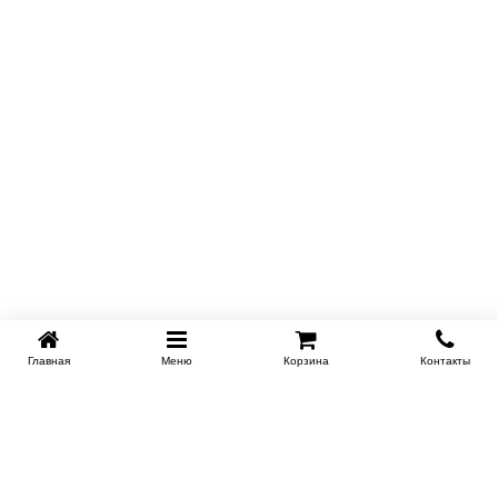
бельевым ящиком?
Да, подъёмный механизм с вместительным бельевым
ящиком доступен в качестве дополнительной опции. Он
позволяет рационально использовать пространство и хранить
постельные принадлежности прямо под матрасом.
Главная
Меню
Корзина
Контакты
KROVATI-KRASNODAR.RU