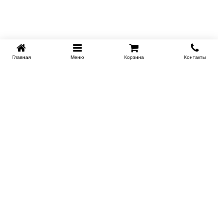
Главная
Меню
Корзина
Контакты
KROVATI-KRASNODAR.RU
8-800-505-18-92
8-800
Работаем 09.00 : 21.00
Заказать обратный звонок
ИНФОРМАЦИЯ
Сертификаты