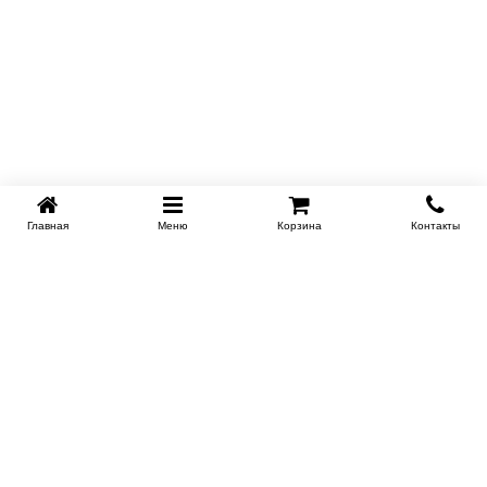
Главная
Меню
Корзина
Контакты
KROVATI-KRASNODAR.RU
8-800-505-18-92
8-800
Работаем 09.00 : 21.00
Заказать обратный звонок