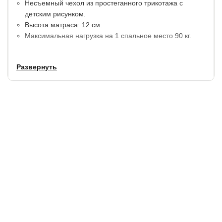
Несъемный чехол из простеганного трикотажа с
детским рисунком.
Высота матраса: 12 см.
Максимальная нагрузка на 1 спальное место 90 кг.
Оба материала хорошо пропускают воздух,
Развернуть
предотвращают образование пыли и не вызывают у
детей аллергию.
Жесткость сторон:
1 сторона - средней жесткости
2 сторона - выше средней.
Гарантия:
2 года.