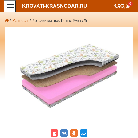
0
KROVATI-KRASNODAR.RU
/
Матрасы
/
Детский матрас Dimax Умка х/б