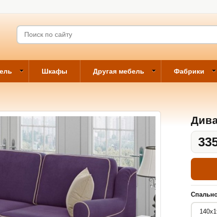
бель
Шкафы
Другая мебель
Фабрики
Дива
335
Спально