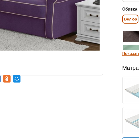
Обивка
Велюр
Показат
Матра