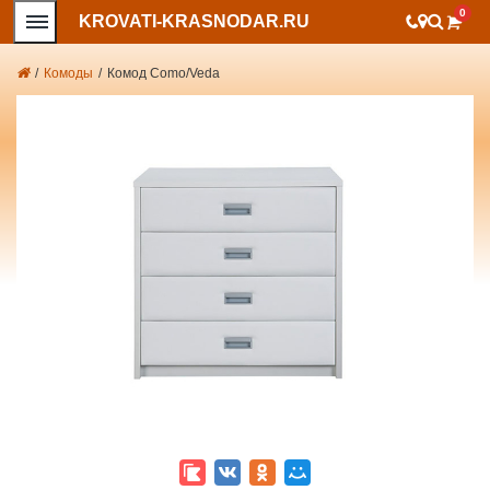
0
KROVATI-KRASNODAR.RU
/
Комоды
/
Комод Como/Veda