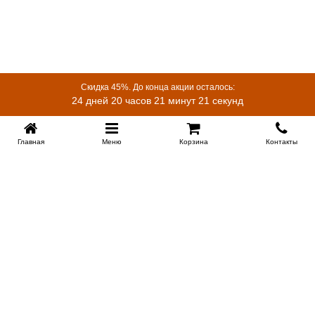
Скидка 45%. До конца акции осталось:
24 дней 20 часов 21 минут 20 секунд
Главная
Меню
Корзина
Контакты
KROVATI-KRASNODAR.RU
8-800-505-18-92
8-800
Работаем 09.00 : 21.00
Заказать обратный звонок