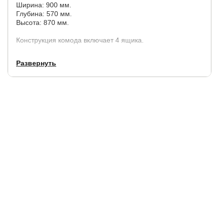
Ширина: 900 мм.
Глубина: 570 мм.
Высота: 870 мм.
Конструкция комода включает 4 ящика.
Все ящики имеют одинаковые габаритные размеры.
Развернуть
Ящики имеют специальную систему бесщумного
открытия и плавного закрывания (доводчики)
Гарантия
2-5 лет.