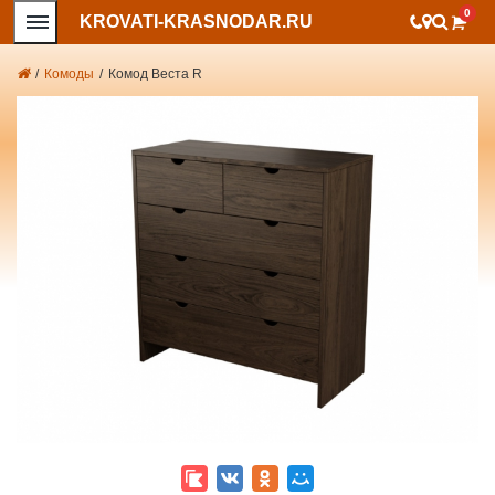
0
KROVATI-KRASNODAR.RU
/
Комоды
/
Комод Веста R