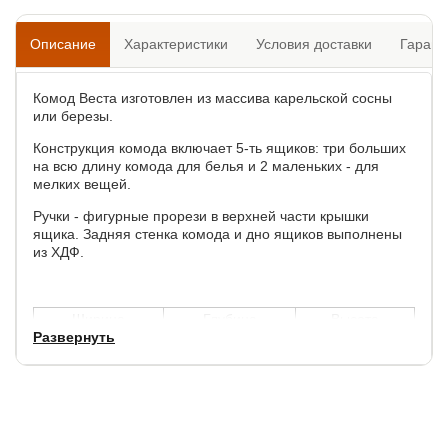
Описание
Характеристики
Условия доставки
Гарант
Комод Веста изготовлен из массива карельской сосны
или березы.
Конструкция комода включает 5-ть ящиков: три больших
на всю длину комода для белья и 2 маленьких - для
мелких вещей.
Ручки - фигурные прорези в верхней части крышки
ящика. Задняя стенка комода и дно ящиков выполнены
из ХДФ.
Ширина
Глубина
Высота
Развернуть
90 см.
42 см.
90 см.
Система открывания ящиков:
шариковые
направляющие полного выдвижения, без доводчиков.
С 21.10.2024 модель выполняется с окрашиванием