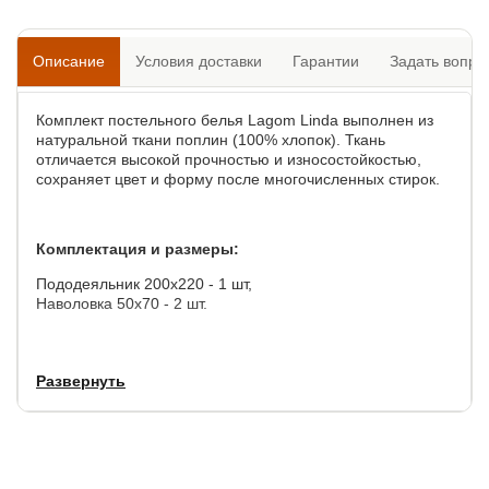
Описание
Условия доставки
Гарантии
Задать вопро
Комплект постельного белья Lagom Linda выполнен из
натуральной ткани поплин (100% хлопок). Ткань
отличается высокой прочностью и износостойкостью,
сохраняет цвет и форму после многочисленных стирок.
Комплектация и размеры:
Пододеяльник 200х220 - 1 шт,
Наволовка 50х70 - 2 шт.
Обратите внимание, что простыня в комплект не входит!
Развернуть
Комплект представлен только в евро размере!
Состав:
поплин (100% хлопок).