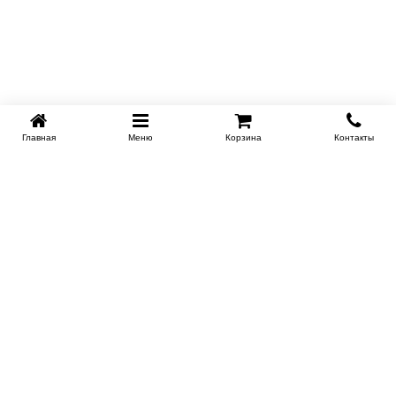
Главная
Меню
Корзина
Контакты
KROVATI-KRASNODAR.RU
8-800-505-18-92
8-800
Работаем 09.00 : 21.00
Заказать обратный звонок
ИНФОРМАЦИЯ