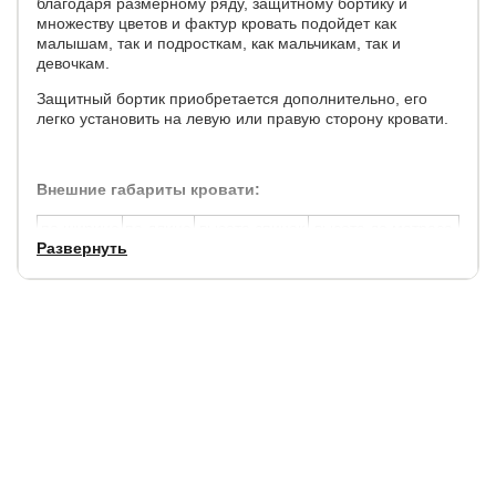
благодаря размерному ряду, защитному бортику и
множеству цветов и фактур кровать подойдет как
малышам, так и подросткам, как мальчикам, так и
девочкам.
Защитный бортик приобретается дополнительно, его
легко установить на левую или правую сторону кровати.
Внешние габариты кровати:
по ширине
по длине
высота спинок
высота до матраса
Развернуть
+16 см.
+15 см.
89 см.
30 см.
Углубление под матрас 6 см.
Допустимая высота матраса 25 см.
Просвет над полом - 10 см.
Толщина спинки - 5 см.
Увеличенная прочность кровати достигается за счет
сочетания усиленных металлических уголков,
центральной царги и закладных деталей.