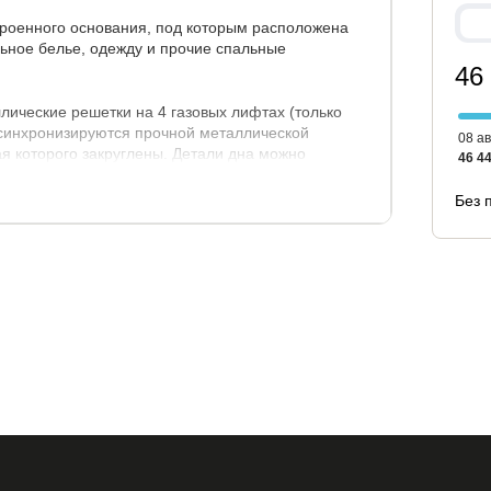
оенного основания, под которым расположена
льное белье, одежду и прочие спальные
46
лические решетки на 4 газовых лифтах (только
 синхронизируются прочной металлической
08 ав
ая которого закруглены. Детали дна можно
46 44
вумя подъемными петлями. В основаниях с
еталлическая решетка с 2-мя газлифтами.
Без 
вании, и на мягких царгах корпуса основания.
ати.
.
высота изголовья, см.
140