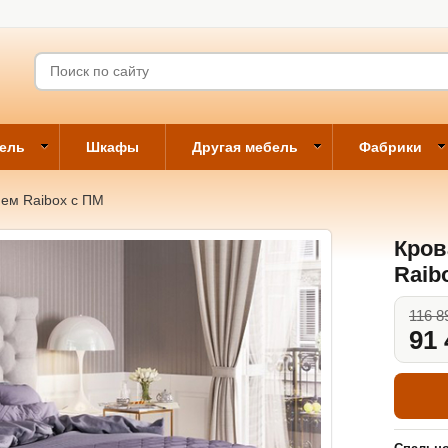
бель
Шкафы
Другая мебель
Фабрики
ием Raibox с ПМ
Кров
Raib
116 8
91 