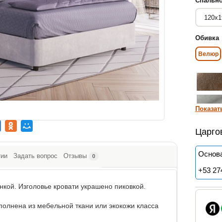
Спально
Обивка
Велюр
Показат
Царго
Основа
тии
Задать вопрос
Отзывы
0
+
53 27
нкой. Изголовье кровати украшено пиковкой.
полнена из мебельной ткани или экокожи класса