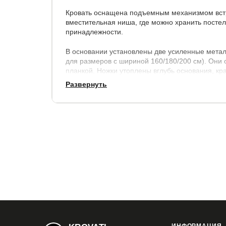
Кровать оснащена подъемным механизмом встр
вместительная ниша, где можно хранить посте
принадлежности.
В основании установлены две усиленные метал
для размеров с шириной 160/180/200 см). Они
планкой. Ножки утоплены вглубь основания, кр
раздвигать для уборки. Основание оснащено д
Развернуть
шириной 80/90/120/140 см установлена одна м
Обратите внимание, что матрас лежит и на осно
Края матраса находятся вровень с боками кров
Внешний габарит кровати:
по ширине, см.
по длине, см
+ 21
+ 13
Толщина изголовья: 11,5 см.