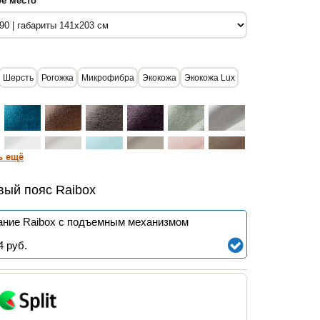
е место
Шерсть
Рогожка
Микрофибра
Экокожа
Экокожа Lux
ь ещё
вый пояс Raibox
ние Raibox с подъемным механизмом
4
руб.