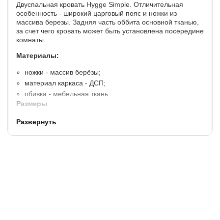
Двуспальная кровать Hygge Simple. Отличительная
особенность - широкий царговый пояс и ножки из
массива березы. Задняя часть оббита основной тканью,
за счет чего кровать может быть установлена посередине
комнаты.
Материалы:
ножки - массив берёзы;
материал каркаса - ДСП;
обивка - мебельная ткань.
Размеры
:
по ширине,
по длине,
Высота
Высота
Развернуть
см.
см.
изголовья, см.
изножья, см.
+24
+20
121,5
46
Высота боковины: 46 см.
Просвет над полом: 10 см.
Рекомендуемая высота матраса: 12-40 см.
Высота до основания: от 28 до 36 см., в зав-ти от