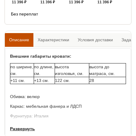
11 396 ₽
11 396 ₽
11 396 ₽
11 396 ₽
Без переплат
Описание
Характеристики
Условия доставки
Задать
Внешние габариты кровати:
по ширине,
по длине,
высота
высота до
см.
см.
изголовья, см.
матраса, см.
+11 см.
+13 см.
122 см.
28
Обивка: велюр
Каркас: мебельная фанера и ЛДСП
Фурнитура: Италия
Углубление для матраса глубиной 7 см.
Развернуть
Гарантия:
3 года