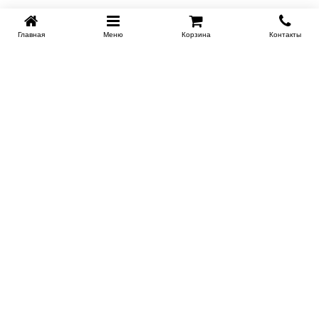
Главная
Меню
Корзина
Контакты
KROVATI-KRASNODAR.RU
8-800-505-18-92
8-800
Работаем 09.00 : 21.00
Заказать обратный звонок
ИНФОРМАЦИЯ
Сертификаты
Доставка
Контакты