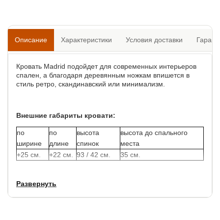
Описание
Характеристики
Условия доставки
Гарант
Кровать Madrid подойдет для современных интерьеров
спален, а благодаря деревянным ножкам впишется в
стиль ретро, скандинавский или минимализм.
Внешние габариты кровати:
по
по
высота
высота до спального
ширине
длине
спинок
места
+25 см.
+22 см.
93 / 42 см.
35 см.
Задняя часть спинки обитта основной тканюь, что
Развернуть
позволяет установить данную модель в центре комнаты.
Толщина изголовья: 17 см.