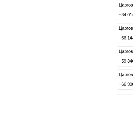
Царгов
+
34 01
Царгов
бранного основания.
+
66 14
кровати. Выбрать и заказать можно в нашем
Царгов
+
59 84
Царгов
+
66 99
андинавском стиле
низмом?
анием с подъемным механизмом и панелями. В этом
, что позволит удобно хранить постельные
о в шкафу.