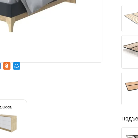
д Odda
Подъе