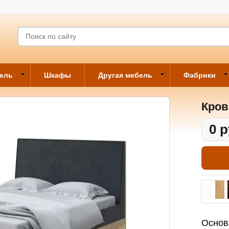
бель
Шкафы
Другая мебель
Фабрики
Кров
0 р
Основ