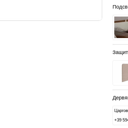
Подсв
тиле.
воск Natura (сосна) или Венге (для исполнения
Защит
высота спинок, см.
Дервя
120/41
Царгов
+
39 59