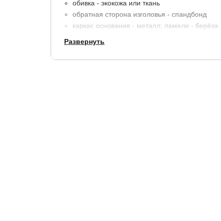
обивка - экокожа или ткань
обратная сторона изголовья - спандбонд
каркас основания - металл; ламели - берёза
Развернуть
Внешние габариты кровати:
по ширине, см.
по длине, см
высота изголо
+ 15
+ 12
110
Толщина изголовья - 9 см. Толщина царги - 4 с
Просвет над полом 11 см., что позволяет облег
пылесосом. Высота изножья - 39 см.
Залегание матраса - 10 см. Максимально допус
стоимость не входит.
Царги кровати сделаны по приyципу съёмного ч
Дополнительно: