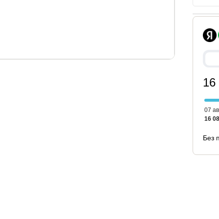
вья, см.
высота основания от пола, см.
16
15
07 ав
м.
16 08
чить уборку под кроватью, в том числе роботом –
Без 
тимая высота матраса - 30 см. Матрас в
ехла.