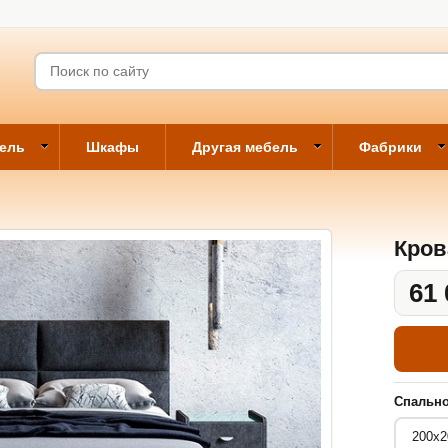
бель
Шкафы
Другая мебель
Фабрики
Кров
61 
Спально