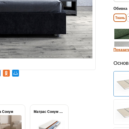
Обивка
Ткань
Показат
Основ
а Сонум
Матрас Сонум Balance...