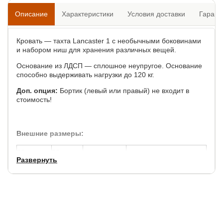
Описание
Характеристики
Условия доставки
Гарант
Кровать — тахта Lancaster 1 с необычными боковинами
и набором ниш для хранения различных вещей.
Основание из ЛДСП — сплошное неупругое. Основание
способно выдерживать нагрузки до 120 кг.
Доп. опция:
Бортик
(левый или правый) не входит в
стоимость!
Внешние размеры:
по
по
высота
высота до основания
Развернуть
ширине,
длине,
спинки, см.
матраса, см.
см.
см.
21
+ 8
+ 15
91
Высота ниш: 17 см.