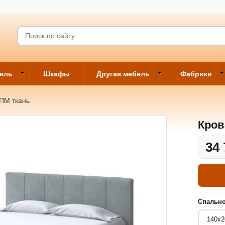
бель
Шкафы
Другая мебель
Фабрики
 ПМ ткань
Кров
34 
Спально