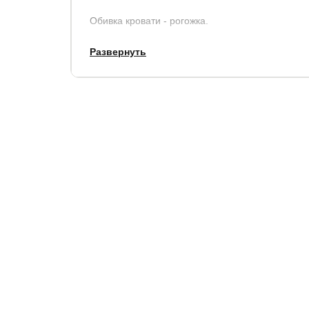
Обивка кровати - рогожка.
Развернуть
Размеры
:
по ширине, см
по длине, см
высота изгол
+ 15
+ 15
90
Кровать имеет металлические опоры высотой 1
Углубление под матрас: 3 см.
Полезная глубина ящика: 18 см.
Матрас в стоимость кровати не входит. Рекоме
Гарантия
: 1,5 года.