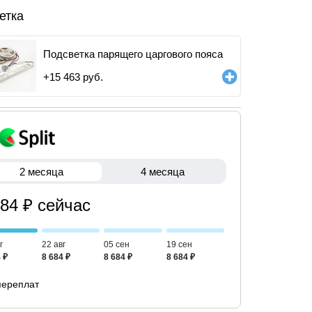
етка
Подсветка парящего царгового пояса
+
15 463
руб.
2 месяца
4 месяца
684 ₽ сейчас
г
22 авг
05 сен
19 сен
 ₽
8 684 ₽
8 684 ₽
8 684 ₽
переплат