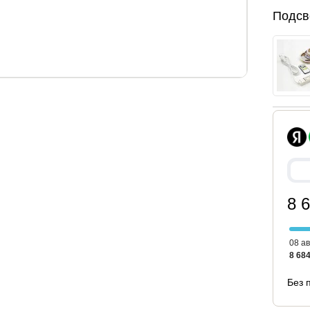
Подсв
овья, см
высота до основания матраса, см
26
 см.
8 
08 ав
ндуемая высота матраса 15-22 см.
8 684
Без 