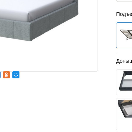
Подъе
Доны