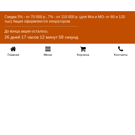
активных кошках лучше выбрать комбинированную
модель с плотной тканью на изголовье.
Скидка 5% - от 70 000 р., 7% - от 110 000 р. (для Мск и МО- от 80 и 120
Можно ли снять обивку у экокожаной кровати?
тыс) Акция оформляется оператором.
Нет, у мягких кроватей обивка несъёмная, но материал
До конца акции осталось:
легко очищается и не впитывает пыль, поэтому этого не
26 дней 17 часов 12 минут 58 секунд
требуется.
Главная
Меню
Корзина
Контакты
KROVATI-KRASNODAR.RU
8-800-505-18-92
8-800
Работаем 09.00 : 21.00
Заказать обратный звонок