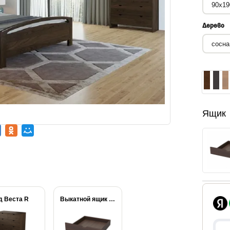
Дерево
Ящик
д Веста R
Выкатной ящик Веста...