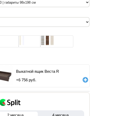
Выкатной ящик Веста R
+
6 756
руб.
2 месяца
4 месяца