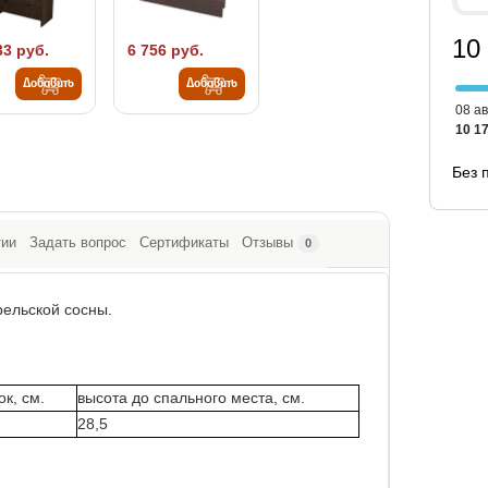
10
33 руб.
6 756 руб.
Добавить
Добавить
08 ав
10 17
Без 
тии
Задать вопрос
Сертификаты
Отзывы
0
рельской сосны.
к, см.
высота до спального места, см.
28,5