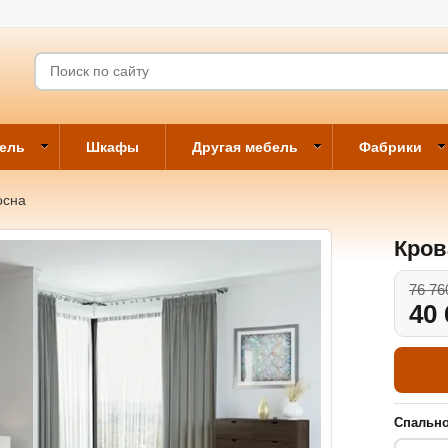
бель
Шкафы
Другая мебель
Фабрики
осна
Кров
76 76
40 
Спально