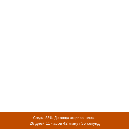
Вопросы и ответы о двуспальной металлической
кровати с основанием
1. Из чего выполнена кровать?
Каркас кровати выполнен из прочного металла с порошковым
покрытием, что обеспечивает долговечность и устойчивость
конструкции. Основание металлическое, надежно
поддерживает матрас.
2. Какой размер кровати?
Кровать рассчитана на стандартный двуспальный матрас
(140x200 см или 160x200 см или 180x200 в зависимости от
модели). Подходит для комфортного сна двух взрослых.
3. Требуется ли сборка?
Да, кровать поставляется в разобранном виде с инструкцией.
Сборка простая и не требует специальных инструментов.
Скидка 53%. До конца акции осталось:
26 дней 11 часов 42 минут 35 секунд