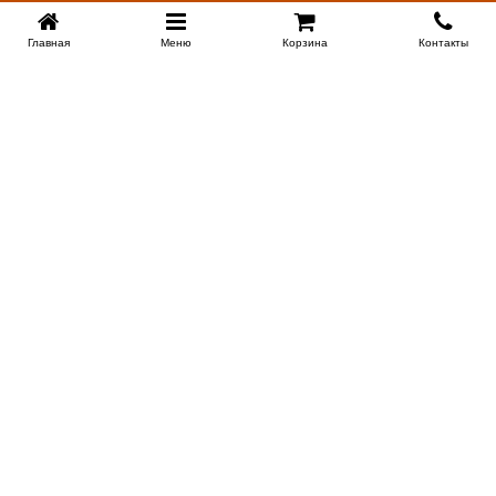
Главная
Меню
Корзина
Контакты
KROVATI-KRASNODAR.RU
8-800-505-18-92
8-800
Работаем 09.00 : 21.00
Заказать обратный звонок
ИНФОРМАЦИЯ
Сертификаты
Доставка
Контакты