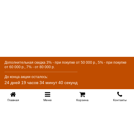
Подходит ли кровать для разных интерьеров?
Простой минималистичный дизайн модели позволяет
гармонично вписать её в любой интерьер, а
дополнительные опции помогут адаптировать кровать
под конкретные потребности семьи и комнаты.
Дополнительная скидка 3% - при покупке от 50 000 р., 5% - при покупке
от 60 000 р., 7% - от 80 000 р.
До конца акции осталось:
24 дней 19 часов 34 минут 40 секунд
Главная
Меню
Корзина
Контакты
KROVATI-KRASNODAR.RU