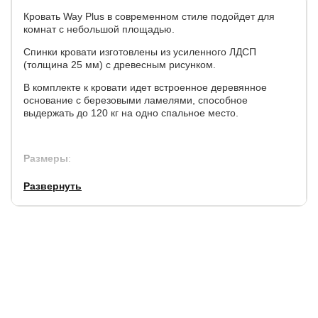
Кровать Way Plus в современном стиле подойдет для
комнат с небольшой площадью.
Спинки кровати изготовлены из усиленного ЛДСП
(толщина 25 мм) с древесным рисунком.
В комплекте к кровати идет встроенное деревянное
основание с березовыми ламелями, способное
выдержать до 120 кг на одно спальное место.
Размеры
:
по ширине,
по длине,
Высота
Высота
Развернуть
см.
см.
изголовья, см.
изножья, см.
+7
+5
80
43
Просвет над полом: 17 см.
Рекомендуемая высота матраса: 15-22 см.
Матрас в стоимость кровати не входит.