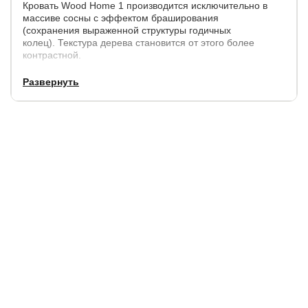
Кровать Wood Home 1 производится исключительно в
массиве сосны с эффектом браширования
(сохранения выраженной структуры годичных
колец). Текстура дерева становится от этого более
контрастной.
Обтекаемая форма основания кровати дополняется
Развернуть
изящным изголовьем с уникальной каретной
cтяжкой.Изголовье обито мебельной тканью.
Габариты кровати:
по ширине,
по длине,
высота изголовья/изножья,
см.
см.
см.
+ 17
+ 8
107 / 36
Кровать имеет встроенное основание с подъемным
механизмом.
Основание укреплено упругими ламелями,
усиливающими анатомические свойства матраса.
Высота боковины: 28 см.