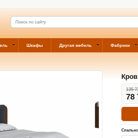
бель
Шкафы
Другая мебель
Фабрики
Кров
135 7
78 
Спально