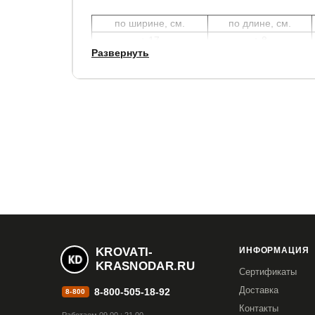
по ширине, см.
по длине, см.
+ 17
+ 8
Развернуть
Кровать имеет встроенное основание с подъе
Основание укреплено упругими ламелями, уси
Высота боковины: 28 см.
Просвет над полом: 8 см.
Углубление под матрас: 7 см.
Рекомендуемая высота матраса: 27 см.
Перегородки и дно ящика выполняются из бело
Гарантия:
2 года.
KROVATI-
ИНФОРМАЦИЯ
KRASNODAR.RU
Сертификаты
Срок службы
: 10 лет.
Доставка
8-800-505-18-92
8-800
Контакты