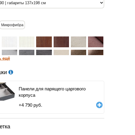
Микрофибра
ь ещё
шки
Панели для парящего царгового
корпуса
+
4 790
руб.
етка