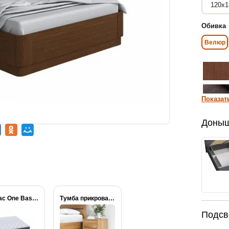
Обивка
Велюр
Показат
Доны
Матрас One Base...
Тумба прикроватная Wood...
Подсв