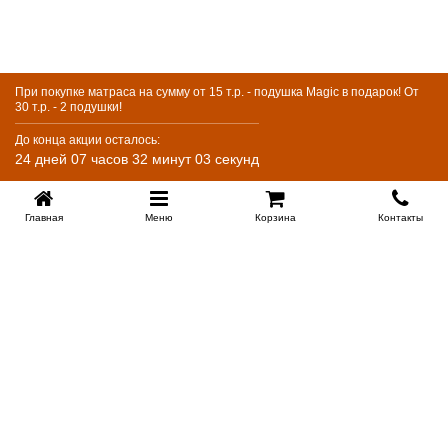
При покупке матраса на сумму от 15 т.р. - подушка Magic в подарок! От
30 т.р. - 2 подушки!
До конца акции осталось:
24 дней 07 часов 32 минут 03 секунд
Главная
Меню
Корзина
Контакты
KROVATI-KRASNODAR.RU
8-800-505-18-92
8-800
Работаем 09.00 : 21.00
Купить в 1 клик
Заказать обратный звонок