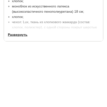
хлопок;
моноблок из искусственного латекса
(высокоэластичного пенополиуретана) 18 см;
хлопок;
чехол: Lux, ткань из хлопкового жаккарда (состав:
хлопок, полиэстер), с одной стороны покрыт шерстью
мериноса (зимняя сторона). Простеган на холлконе
Развернуть
200 гр./м2.
высота 19 см.
Матрас в вакуумной упаковке, скрученный в компактный
рулон, за счет чего удобен для транспортировки.
Готов к использованию через 8-10 часов после
распаковки.
Гарантия
: 2 года.