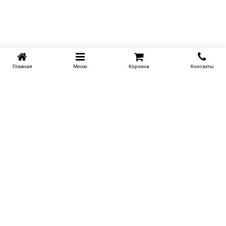
Главная
Меню
Корзина
Контакты
KROVATI-KRASNODAR.RU
8-800-505-18-92
8-800
Работаем 09.00 : 21.00
Заказать обратный звонок
ИНФОРМАЦИЯ
Сертификаты