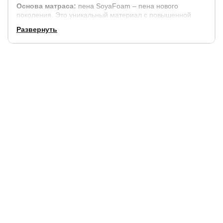
Основа матраса:
пена SoyаFoam – пена нового
поколения. Это уникальный материал с повышенной
плотностью и износостойкостью. SoyaFoam не дает
Развернуть
усадки вообще. Великолепно поглощает запахи,
токсичные вещества, электромагнитные волны и
статическое электричество. Отлично выдерживает
сильные и продолжительные нагрузки.
Состав:
Пена SoyaFoam;
Экологичный лен;
Независимый пружинный блок Serta Support System
(275 шт/м2) высотой 18 см;
Экологичный лен;
ППУ;
Система усиления поддержки периметра матраса.
Несхемный чехол: трикотаж с пропиткой SoftFeel,
которая придает мягкость и нежность ткани.
Эксклюзивная система UltraSense создает
благоприятный микроклимат в матрасе.