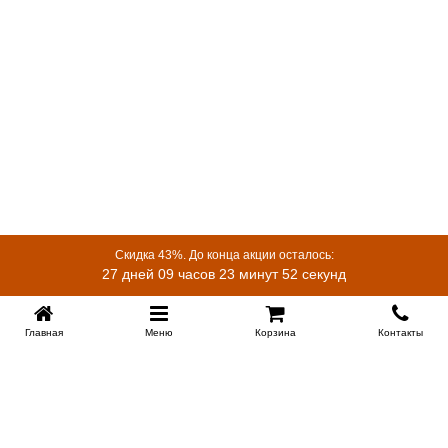
Скидка 43%. До конца акции осталось:
27 дней 09 часов 23 минут 51 секунд
Главная
Меню
Корзина
Контакты
KROVATI-KRASNODAR.RU