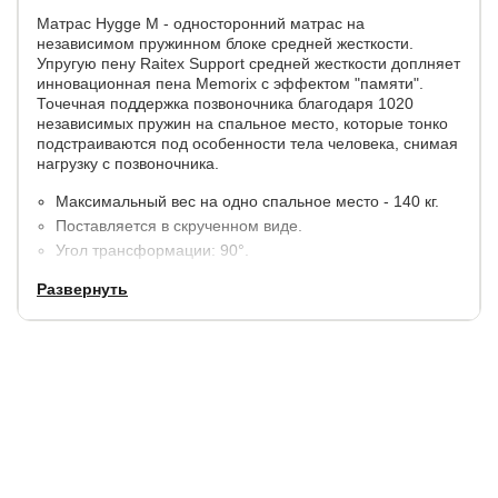
Матрас Hygge M - односторонний матрас на
независимом пружинном блоке средней жесткости.
Упругую пену Raitex Support средней жесткости доплняет
инновационная пена Memorix с эффектом "памяти".
Точечная поддержка позвоночника благодаря 1020
независимых пружин на спальное место, которые тонко
подстраиваются под особенности тела человека, снимая
нагрузку с позвоночника.
Максимальный вес на одно спальное место - 140 кг.
Поставляется в скрученном виде.
Угол трансформации: 90°.
Высота: 28 см.
Развернуть
Состав слоев:
Memorix принимает форму тела спящего.
SpanFiber предохраняет наполнители от
изнашивания.
S1000 независимый пружинный блок, укрепленный в
центре.
Ratex Support обеспечивает поддержку позвоночника
и служит надежной основой.