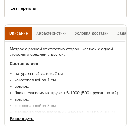
Без переплат
Описание
Характеристики
Условия доставки
Задать
Матрас с разной жесткостью сторон: жесткой с одной
стороны и средней с другой.
Состав слоев:
натуральный латекс 2 см.
кокосовая койра 1 см.
войлок.
блок независимых пружин S-1000 (500 пружин на м2)
войлок.
кокосовая койра 3 см.
Двойной хлопко-вискозный жаккард (300 г/м2) ЛЮКС
высота: 21 см.
Развернуть
максимальный вес на 1 спальное место: 130 кг.