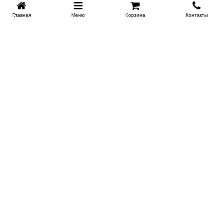
Главная
Меню
Корзина
Контакты
KROVATI-KRASNODAR.RU
8-800-505-18-92
8-800
Работаем 09.00 : 21.00
Заказать обратный звонок
ИНФОРМАЦИЯ
Сертификаты
Доставка
Контакты