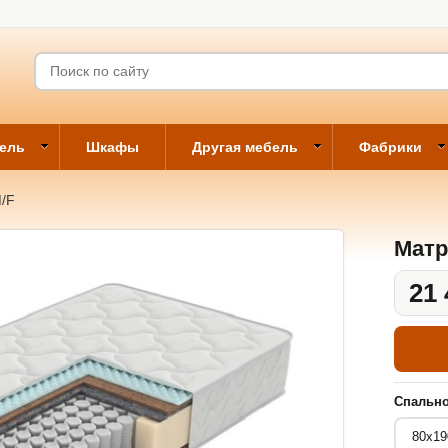
бель
Шкафы
Другая мебель
Фабрики
M/F
Матр
21 
Спально