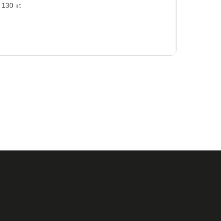
130 кг.
toFoam, термовойлок, кокосовая койра. По
 усилена ортопедической пеной.
 стеганный чехол Трикотаж Эко.
чехлом).
5
90x200
120x190
120x195
120x200