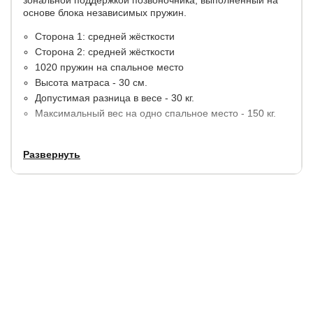
основе блока независимых пружин.
Сторона 1: средней жёсткости
Сторона 2: средней жёсткости
1020 пружин на спальное место
Высота матраса - 30 см.
Допустимая разница в весе - 30 кг.
Максимальный вес на одно спальное место - 150 кг.
Материалы:
ортопедическая пена с зональной резкой,
Развернуть
термовойлок. По периметру конструкция матраса
дополнительно усилена ортопедической пеной.
В стандартную комплектацию входит
несъемный стеганный чехол Tricotage Dream.
Срок службы:
5 лет (при покупке с защитным чехлом).
Гарантия:
1,5 года.