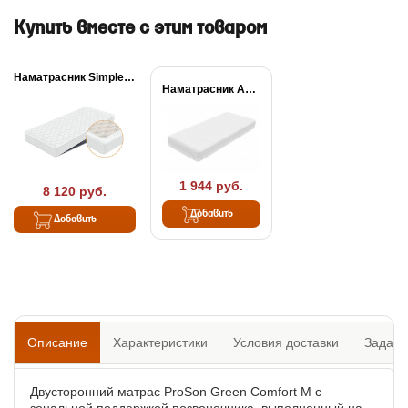
Купить вместе с этим товаром
Наматрасник Simple Plus
Наматрасник Aqua Stop...
1 944 руб.
8 120 руб.
Добавить
Добавить
Описание
Характеристики
Условия доставки
Задать
Двусторонний матрас ProSon Green Comfort M с
зональной поддержкой позвоночника, выполненный на