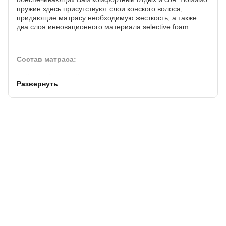
пружин здесь присутствуют слои конского волоса,
придающие матрасу необходимую жесткость, а также
два слоя инновационного материала selective foam.
Состав матраса:
Конский волос 3 см.,придает жесткость спальному
Развернуть
месту;
Пена Solid foam;
Белый войлок;
Независимый пружинный блок Perfect Springs (2000
пружин на спальное место);
Белый войлок;
Независимый пружинный блок Master Springs (620
пружин на спальное место);
Белый войлок;
Короб из selective foam;
Высота матраса - 44 см.;
Максимальный вес на одно спальное место - 200 кг.;
Допустимая разница в весе - 80 кг.