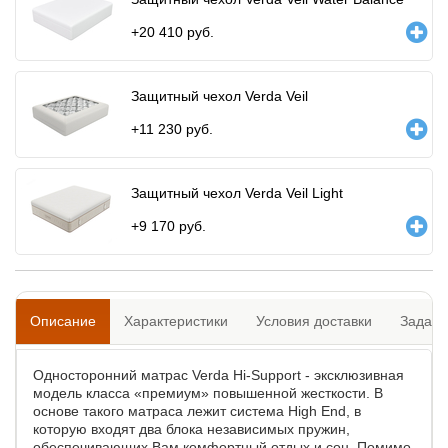
+
20 410
руб.
Защитный чехол Verda Veil
+
11 230
руб.
Защитный чехол Verda Veil Light
+
9 170
руб.
Описание
Характеристики
Условия доставки
Задать
Односторонний матрас Verda Hi-Support - эксклюзивная
модель класса «премиум» повышенной жесткости. В
основе такого матраса лежит система High End, в
которую входят два блока независимых пружин,
обеспечивающих Вам комфортный отдых и сон. Помимо