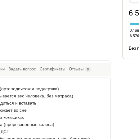
6 
07 ав
6 570
Без 
тии
Задать вопрос
Сертификаты
Отзывы
0
(ортопедическая поддержка)
тывается вес человека, без матраса)
диться и вставать
езжает во сне
на колесиках
а (прорезиненные колеса)
 ДСП
ез подъемного механизма и доп. бортиков)