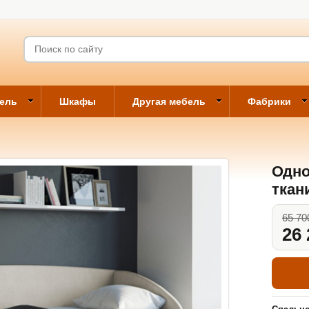
бель
Шкафы
Другая мебель
Фабрики
Одно
ткан
65 70
26 