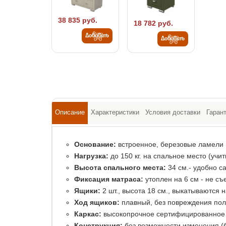
38 835 руб.
18 782 руб.
Добавить
Добавить
Описание
Характеристики
Условия доставки
Гаран
Основание:
встроенное, березовые ламели 
Нагрузка:
до 150 кг. на спальное место (учи
Высота спального места:
34 см.- удобно са
Фиксация матраса:
утоплен на 6 см - не съ
Ящики:
2 шт., высота 18 см., выкатываются 
Ход ящиков:
плавный, без повреждения пол
Каркас:
высокопрочное сертифицированное
Конструкция:
без возможности изменения (б