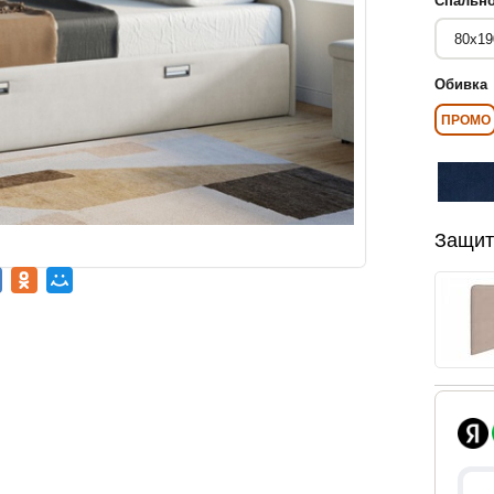
Спально
Обивка
ПРОМО
Защит