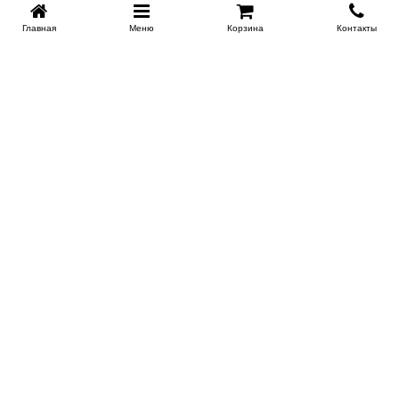
Главная
Меню
Корзина
Контакты
KROVATI-KRASNODAR.RU
8-800-505-18-92
8-800
Работаем 09.00 : 21.00
Заказать обратный звонок
ИНФОРМАЦИЯ
Сертификаты
Доставка
Контакты