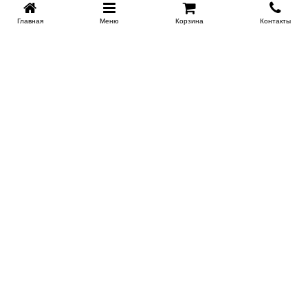
Главная
Меню
Корзина
Контакты
KROVATI-KRASNODAR.RU
8-800-505-18-92
8-800
Работаем 09.00 : 21.00
Заказать обратный звонок
ИНФОРМАЦИЯ
Сертификаты
Доставка
Контакты