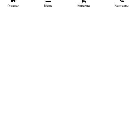
Главная
Меню
Корзина
Контакты
KROVATI-KRASNODAR.RU
8-800-505-18-92
8-800
Работаем 09.00 : 21.00
Заказать обратный звонок
ИНФОРМАЦИЯ
Сертификаты
Доставка
Контакты