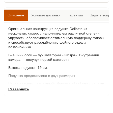
Описание
Условия доставки
Гарантии
Задать вопро
Оригинальная конструкция подушка Delicato из
нескольких камер, с наполнителем различной степени
упругости, обеспечивает оптимальную поддержку головы
и способствует расслаблению шейного отдела
позвоночника.
Внешний слой — пух категории «Экстра». Внутренняя
камера — полупух первой категории.
Высота подушки: 19 см.
Подушка представлена в двух размерах.
Чехол подушки несъемный: батист с обработкой ионами
серебра (100% хлопок), очень комфортный
Развернуть
износостойкий.
Допускается отклонения по длине и ширине ± 5%, по
высоте ± 1 см.