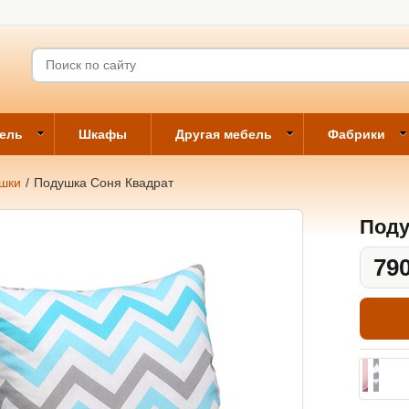
бель
Шкафы
Другая мебель
Фабрики
ушки
/
Подушка Соня Квадрат
Поду
790