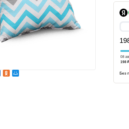
19
08 ав
198 
Без 