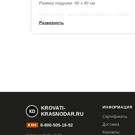
Размер подушки: 40 х 40 см.
Наполнитель: полиэфирное волокно - сорель.
Развернуть
Чехол: несъемный.
Цвет на выбор: Зигзаг небесный/Звездопад на 
KROVATI-
ИНФОРМАЦИЯ
KRASNODAR.RU
Сертификаты
Доставка
8-800-505-18-92
8-800
Контакты