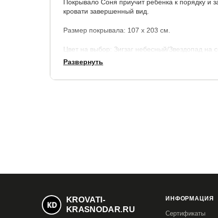
Покрывало Соня приучит ребенка к порядку и з
кровати завершенный вид.
Размер покрывала: 107 х 203 см.
Цвет на выбор: Зигзаг небесный/Звездопад на 
Развернуть
KROVATI-
ИНФОРМАЦИЯ
KRASNODAR.RU
Сертификаты