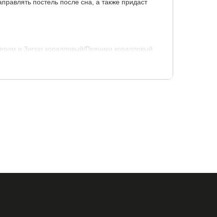
аправлять постель после сна, а также придаст
сером и Зигзаг коралловый/Пряники коралловый.