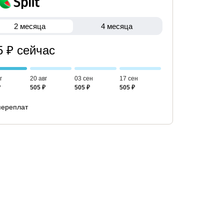
2 месяца
4 месяца
5 ₽ сейчас
г
20 авг
03 сен
17 сен
₽
505 ₽
505 ₽
505 ₽
переплат