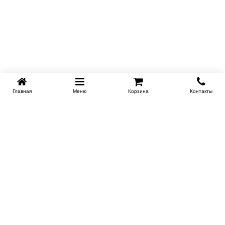
Главная
Меню
Корзина
Контакты
KROVATI-KRASNODAR.RU
8-800-505-18-92
8-800
Работаем 09.00 : 21.00
Заказать обратный звонок