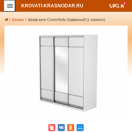
0
KROVATI-KRASNODAR.RU
/
Шкафы
/
Шкаф-купе Como/Veda 3хдверный (1 зеркало)