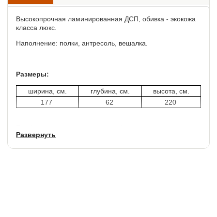
Высокопрочная ламинированная ДСП, обивка - экокожа
класса люкс.
Наполнение: полки, антресоль, вешалка.
Размеры:
ширина, см.
глубина, см.
высота, см.
177
62
220
Профилактика ножек (подпятник) для защиты пола.
Развернуть
Цветовое исполнение внутреннего и внешнего
исполнения отличается по цвету.
Гарантия:
1,5 года