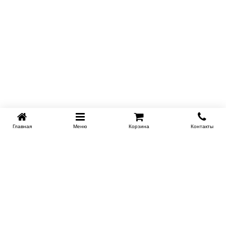
Главная
Меню
Корзина
Контакты
KROVATI-KRASNODAR.RU
8-800-505-18-92
8-800
Работаем 09.00 : 21.00