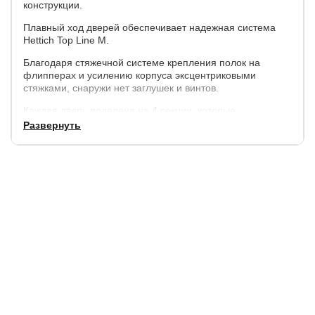
конструкции.
Плавный ход дверей обеспечивает надежная система
Hettich Top Line M.
Благодаря стяжечной системе крепления полок на
флипперах и усилению корпуса эксцентриковыми
стяжками, снаружи нет заглушек и винтов.
Каждая дверь поделена на 4 секции, которые
расставляются в произвольном порядке.
Развернуть
Параметры:
высота - 230 см,
ширина - 120 см, 140 см, 160 см,
глубина внешняя - 57 см., внутренняя (глубина полок) -
50 см.
Корпус и фасады
: ЛДСП.