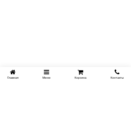
Главная
Меню
Корзина
Контакты
KROVATI-KRASNODAR.RU
8-800-505-18-92
8-800
Работаем 09.00 : 21.00