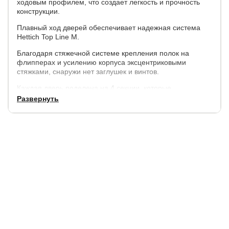
ходовым профилем, что создает легкость и прочность
конструкции.
Плавный ход дверей обеспечивает надежная система
Hettich Top Line M.
Благодаря стяжечной системе крепления полок на
флипперах и усилению корпуса эксцентриковыми
стяжками, снаружи нет заглушек и винтов.
Каждая дверь поделена на 4 секции, которые
расставляются в произвольном порядке.
Развернуть
Параметры:
высота - 230 см,
ширина - 120 см, 140 см, 160 см.
глубина внешняя - 57 см., внутренняя (глубина полок) -
50 см.
Корпус:
ЛДСП