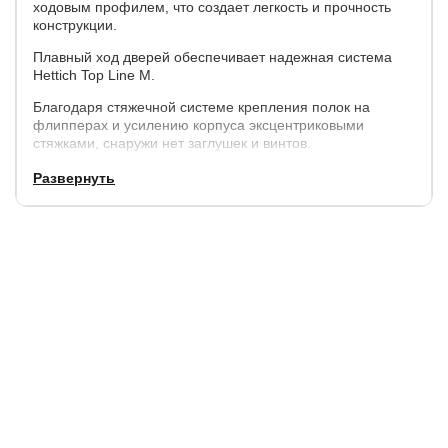
ходовым профилем, что создает легкость и прочность
конструкции.
Плавный ход дверей обеспечивает надежная система
Hettich Top Line M.
Благодаря стяжечной системе крепления полок на
флипперах и усилению корпуса эксцентриковыми
стяжками, снаружи нет заглушек и винтов.
Каждая дверь поделена на 4 секции, которые
Развернуть
расставляются в произвольном порядке.
Параметры:
высота - 230 см,
ширина - 180 см, 210 см,
глубина внешняя - 57 см., внутренняя (глубина полок) -
50 см.
Корпус:
ЛДСП