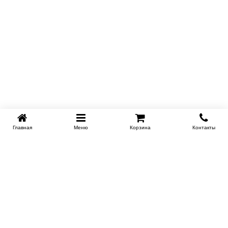
Главная
Меню
Корзина
Контакты
KROVATI-KRASNODAR.RU
8-800-505-18-92
8-800
Работаем 09.00 : 21.00