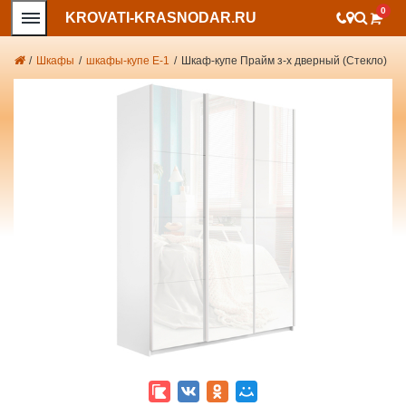
0
KROVATI-KRASNODAR.RU
/
Шкафы
/
шкафы-купе Е-1
/
Шкаф-купе Прайм з-х дверный (Стекло)