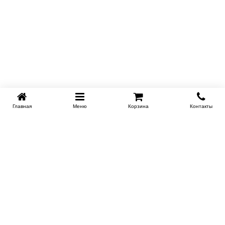
Главная
Меню
Корзина
Контакты
KROVATI-KRASNODAR.RU
8-800-505-18-92
8-800
Работаем 09.00 : 21.00
Заказать обратный звонок