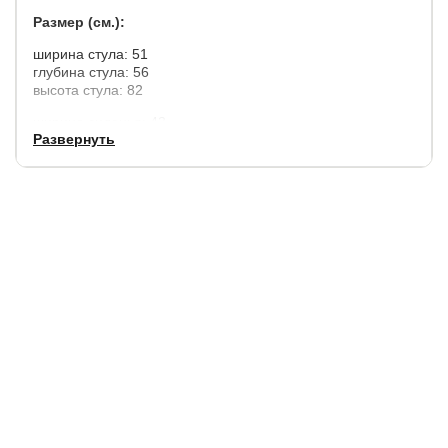
Размер (см.):
ширина стула: 51
глубина стула: 56
высота стула: 82
ширина сиденья: 43
Развернуть
глубина сиденья: 40
высота спинки сиденья: 53
Материал:
каркас: металл
ножки: металл
обивка: велюр
Цвет:
обивка: серый
каркас: черный
ножки: черный
Гарантия
:12 месяцев