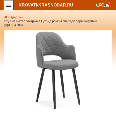
0
KROVATI-KRASNODAR.RU
/
Кресла
/
Стул на металлокаркасе Гутрид ромбы спереди серый/черный
(Арт.504185)